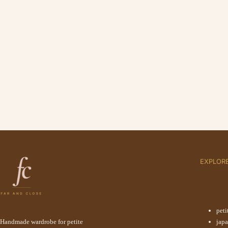
EXPLOR
peti
Handmade wardrobe for petite
jap