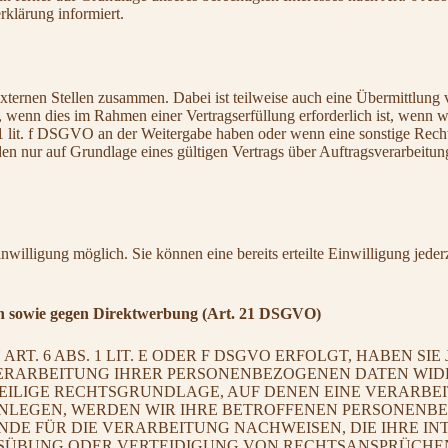
klärung informiert.
xternen Stellen zusammen. Dabei ist teilweise auch eine Übermittlung 
wenn dies im Rahmen einer Vertragserfüllung erforderlich ist, wenn wir
. 1 lit. f DSGVO an der Weitergabe haben oder wenn eine sonstige Rec
 nur auf Grundlage eines gültigen Vertrags über Auftragsverarbeitung
nwilligung möglich. Sie können eine bereits erteilte Einwilligung jede
en sowie gegen Direktwerbung (Art. 21 DSGVO)
 6 ABS. 1 LIT. E ODER F DSGVO ERFOLGT, HABEN SIE 
ERARBEITUNG IHRER PERSONENBEZOGENEN DATEN WIDER
WEILIGE RECHTSGRUNDLAGE, AUF DENEN EINE VERARBE
LEGEN, WERDEN WIR IHRE BETROFFENEN PERSONENBEZ
E FÜR DIE VERARBEITUNG NACHWEISEN, DIE IHRE INT
ÜBUNG ODER VERTEIDIGUNG VON RECHTSANSPRÜCHEN (W