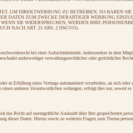
T, UM DIREKTWERBUNG ZU BETREIBEN, SO HABEN SIE 
R DATEN ZUM ZWECKE DERARTIGER WERBUNG EINZULEGE
. WENN SIE WIDERSPRECHEN, WERDEN IHRE PERSONEN
 NACH ART. 21 ABS. 2 DSGVO).
chwerderecht bei einer Aufsichtsbehörde, insbesondere in dem Mitglied
schadet anderweitiger verwaltungsrechtlicher oder gerichtlicher Recht
der in Erfüllung eines Vertrags automatisiert verarbeiten, an sich ode
 einen anderen Verantwortlichen verlangen, erfolgt dies nur, soweit es 
eit das Recht auf unentgeltliche Auskunft über Ihre gespeicherten p
hung dieser Daten. Hierzu sowie zu weiteren Fragen zum Thema person