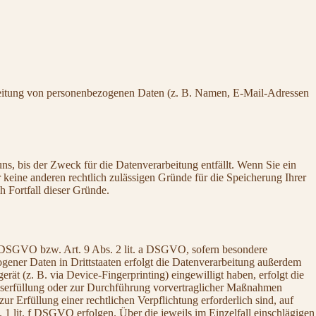
rarbeitung von personenbezogenen Daten (z. B. Namen, E-Mail-Adressen
s, bis der Zweck für die Datenverarbeitung entfällt. Wenn Sie ein
keine anderen rechtlich zulässigen Gründe für die Speicherung Ihrer
h Fortfall dieser Gründe.
 a DSGVO bzw. Art. 9 Abs. 2 lit. a DSGVO, sofern besondere
ener Daten in Drittstaaten erfolgt die Datenverarbeitung außerdem
ät (z. B. via Device-Fingerprinting) eingewilligt haben, erfolgt die
agserfüllung oder zur Durchführung vorvertraglicher Maßnahmen
ur Erfüllung einer rechtlichen Verpflichtung erforderlich sind, auf
 1 lit. f DSGVO erfolgen. Über die jeweils im Einzelfall einschlägigen