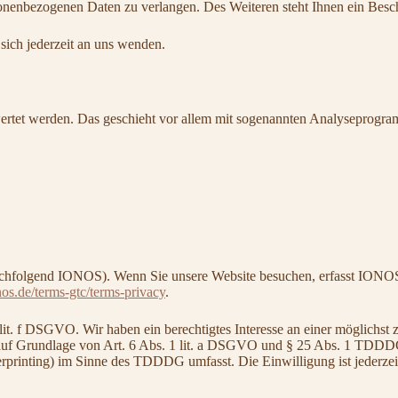
nenbezogenen Daten zu verlangen. Des Weiteren steht Ihnen ein Besch
ich jederzeit an uns wenden.
ewertet werden. Das geschieht vor allem mit sogenannten Analyseprogr
chfolgend IONOS). Wenn Sie unsere Website besuchen, erfasst IONOS v
os.de/terms-gtc/terms-privacy
.
. f DSGVO. Wir haben ein berechtigtes Interesse an einer möglichst z
ch auf Grundlage von Art. 6 Abs. 1 lit. a DSGVO und § 25 Abs. 1 TDDD
erprinting) im Sinne des TDDDG umfasst. Die Einwilligung ist jederzei