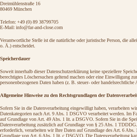
Dreimühlenstraße 16
80469 München
Telefon: +49 (0) 89 38799705
E-Mail: info@far-and-close.com
Verantwortliche Stelle ist die natürliche oder juristische Person, di
o. Ä.) entscheidet.
Speicherdauer
Soweit innerhalb dieser Datenschutzerklärung keine speziellere Speich
berechtigtes Löschersuchen geltend machen oder eine Einwilligung zur 
personenbezogenen Daten haben (z. B. steuer- oder handelsrechtliche A
Allgemeine Hinweise zu den Rechtsgrundlagen der Datenverarbeit
Sofern Sie in die Datenverarbeitung eingewilligt haben, verarbeiten 
Datenkategorien nach Art. 9 Abs. 1 DSGVO verarbeitet werden. Im Fall
auf Grundlage von Art. 49 Abs. 1 lit. a DSGVO. Sofern Sie in die Speic
Datenverarbeitung zusätzlich auf Grundlage von § 25 Abs. 1 TDDDG. D
erforderlich, verarbeiten wir Ihre Daten auf Grundlage des Art. 6 Abs. 
Grundlage von Art. 6 Abs. 1 lit. c DSGVO. Die Datenverarbeitung kann 