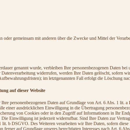
e allein oder gemeinsam mit anderen über die Zwecke und Mittel der Ve
erdauer genannt wurde, verbleiben Ihre personenbezogenen Daten bei un
Datenverarbeitung widerrufen, werden Ihre Daten gelöscht, sofern wir 
ufbewahrungsfristen); im letztgenannten Fall erfolgt die Löschung nac
ung auf dieser Website
wir Ihre personenbezogenen Daten auf Grundlage von Art. 6 Abs. 1 lit.
e einer ausdrücklichen Einwilligung in die Übertragung personenbezog
herung von Cookies oder in den Zugriff auf Informationen in Ihr Endger
ie Einwilligung ist jederzeit widerrufbar. Sind Ihre Daten zur Vertr
1 lit. b DSGVO. Des Weiteren verarbeiten wir Ihre Daten, sofern diese z
ferner auf Grundlage unseres berechtigten Interesses nach Art. 6 Abs.